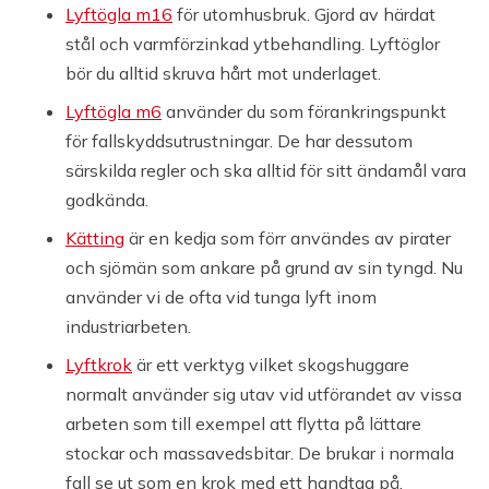
Lyftögla m16
för utomhusbruk. Gjord av härdat
stål och varmförzinkad ytbehandling. Lyftöglor
bör du alltid skruva hårt mot underlaget.
Lyftögla m6
använder du som förankringspunkt
för fallskyddsutrustningar. De har dessutom
särskilda regler och ska alltid för sitt ändamål vara
godkända.
Kätting
är en kedja som förr användes av pirater
och sjömän som ankare på grund av sin tyngd. Nu
använder vi de ofta vid tunga lyft inom
industriarbeten.
Lyftkrok
är ett verktyg vilket skogshuggare
normalt använder sig utav vid utförandet av vissa
arbeten som till exempel att flytta på lättare
stockar och massavedsbitar. De brukar i normala
fall se ut som en krok med ett handtag på.