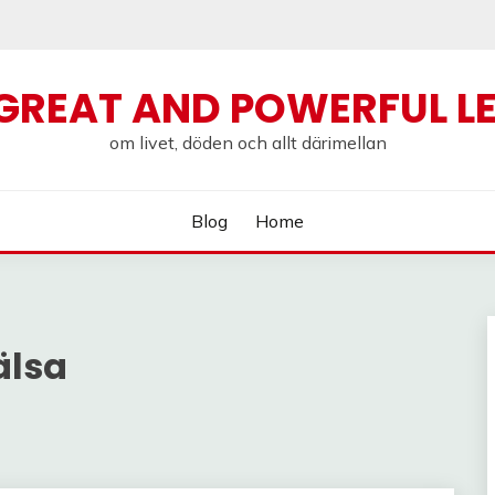
GREAT AND POWERFUL L
om livet, döden och allt därimellan
Blog
Home
älsa