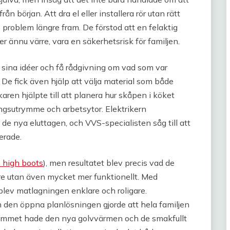
rån början. Att dra el eller installera rör utan rätt
e problem längre fram. De förstod att en felaktig
er ännu värre, vara en säkerhetsrisk för familjen.
 sina idéer och få rådgivning om vad som var
e fick även hjälp att välja material som både
karen hjälpte till att planera hur skåpen i köket
ingsutrymme och arbetsytor. Elektrikern
de nya eluttagen, och VVS-specialisten såg till att
erade.
h high boots
), men resultatet blev precis vad de
e utan även mycket mer funktionellt. Med
blev matlagningen enklare och roligare.
h den öppna planlösningen gjorde att hela familjen
drummet hade den nya golvvärmen och de smakfullt