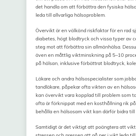
det handla om att förbättra den fysiska häls
leda till allvarliga hälsoproblem.
Övervikt är en välkänd riskfaktor för en rad s
diabetes, högt blodtryck och vissa typer av can
steg mot att förbättra sin allmänhälsa. Dess
även en måttlig viktminskning på 5–10 proce
på hälsan, inklusive förbättrat blodtryck, kol
Läkare och andra hälsospecialister som jobba
tandläkare, påpekar ofta vikten av en hälsos
kan övervikt vara kopplad till problem som t
ofta är förknippat med en kosthållning rik p
behålla en hälsosam vikt kan därför bidra til
Samtidigt är det viktigt att poängtera att vik
stressen och pressen att gå ner i vikt leda 