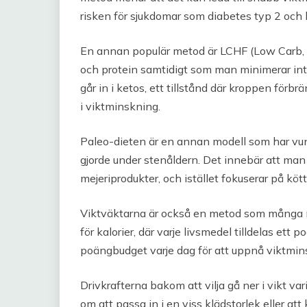
risken för sjukdomar som diabetes typ 2 och 
En annan populär metod är LCHF (Low Carb, Hi
och protein samtidigt som man minimerar inta
går in i ketos, ett tillstånd där kroppen förbrä
i viktminskning.
Paleo-dieten är en annan modell som har vunn
gjorde under stenåldern. Det innebär att man
mejeriprodukter, och istället fokuserar på kött,
Viktväktarna är också en metod som många m
för kalorier, där varje livsmedel tilldelas ett 
poängbudget varje dag för att uppnå viktmin
Drivkrafterna bakom att vilja gå ner i vikt var
om att passa in i en viss klädstorlek eller att