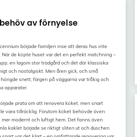
 behöv av förnyelse
cennium började familjen inse att deras hus inte
. När de köpte huset var det en perfekt matchning –
upp, en lagom stor trädgård och det där klassiska
gt och nostalgiskt. Men åren gick, och små
 hängde snett, färgen på väggarna var tråkig och
na apparater.
började prata om att renovera köket, men snart
le vara tillräcklig. Förutom köket behövde även
 mer modernt och luftigt hem. Det fanns även
a kaklet började se riktigt sliten ut och duschen
 snart var det klart – en omfattande renovering var