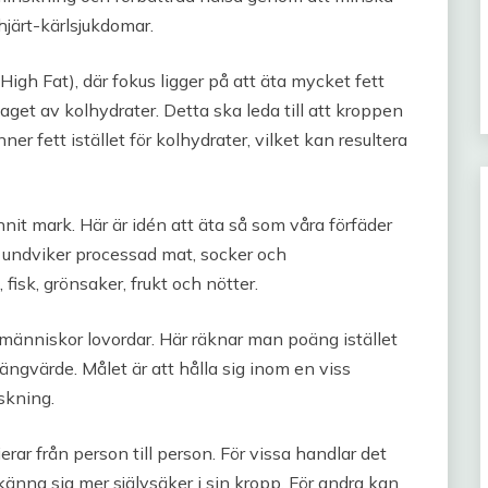
hjärt-kärlsjukdomar.
gh Fat), där fokus ligger på att äta mycket fett
get av kolhydrater. Detta ska leda till att kroppen
nner fett istället för kolhydrater, vilket kan resultera
it mark. Här är idén att äta så som våra förfäder
 undviker processad mat, socker och
 fisk, grönsaker, frukt och nötter.
änniskor lovordar. Här räknar man poäng istället
poängvärde. Målet är att hålla sig inom en viss
skning.
ierar från person till person. För vissa handlar det
 känna sig mer självsäker i sin kropp. För andra kan