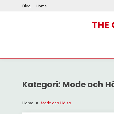
Skip
Blog
Home
to
content
THE 
Kategori:
Mode och H
Home
Mode och Hälsa