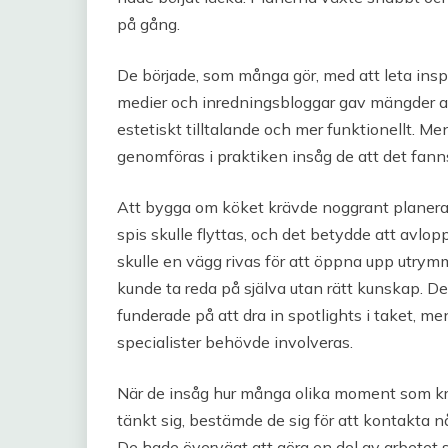
på gång.
De började, som många gör, med att leta insp
medier och inredningsbloggar gav mängder av
estetiskt tilltalande och mer funktionellt. Me
genomföras i praktiken insåg de att det fanns
Att bygga om köket krävde noggrant planerad
spis skulle flyttas, och det betydde att avl
skulle en vägg rivas för att öppna upp utrym
kunde ta reda på själva utan rätt kunskap. D
funderade på att dra in spotlights i taket, me
specialister behövde involveras.
När de insåg hur många olika moment som krä
tänkt sig, bestämde de sig för att kontakta nå
De hade övervägt att göra en del av arbetet 