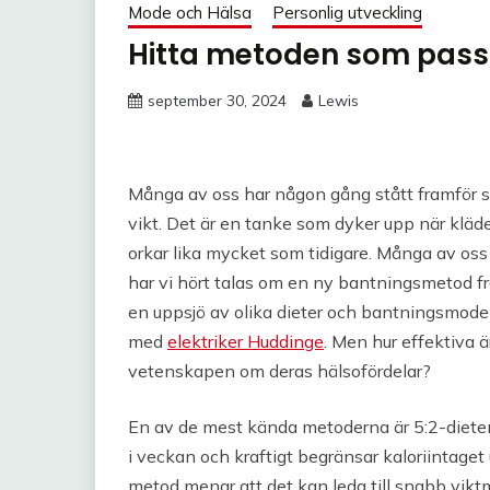
Mode och Hälsa
Personlig utveckling
Hitta metoden som pass
september 30, 2024
Lewis
Många av oss har någon gång stått framför sp
vikt. Det är en tanke som dyker upp när klädern
orkar lika mycket som tidigare. Många av oss h
har vi hört talas om en ny bantningsmetod frå
en uppsjö av olika dieter och bantningsmodell
med
elektriker Huddinge
. Men hur effektiva 
vetenskapen om deras hälsofördelar?
En av de mest kända metoderna är 5:2-dieten
i veckan och kraftigt begränsar kaloriintage
metod menar att det kan leda till snabb vik