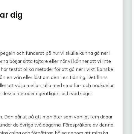
ar dig
egeln och funderat på hur vi skulle kunna gå ner i
a börjar sitta tajtare eller när vi känner att vi inte
ar testat olika metoder för att gå ner i vikt, kanske
n en vän eller läst om den i en tidning. Det finns
er att välja mellan, alla med sina för- och nackdelar
är dessa metoder egentligen, och vad säger
. Den går ut på att man äter som vanligt fem dagar
t under de övriga två dagarna. Förespråkare av denna
tminskning och förbättrad hälsa genom att minska