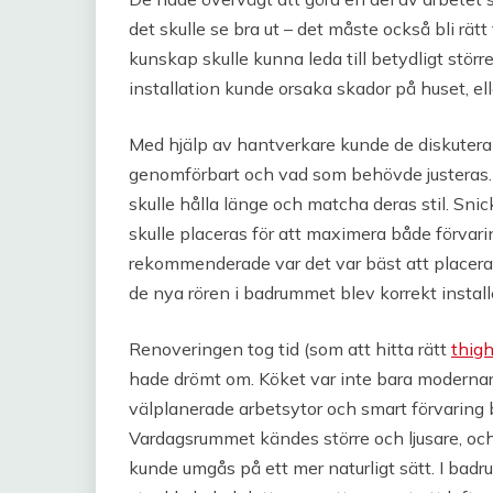
det skulle se bra ut – det måste också bli rätt f
kunskap skulle kunna leda till betydligt störr
installation kunde orsaka skador på huset, ell
Med hjälp av hantverkare kunde de diskutera
genomförbart och vad som behövde justeras. D
skulle hålla länge och matcha deras stil. Snic
skulle placeras för att maximera både förvar
rekommenderade var det var bäst att placera 
de nya rören i badrummet blev korrekt install
Renoveringen tog tid (som att hitta rätt
thig
hade drömt om. Köket var inte bara modernar
välplanerade arbetsytor och smart förvaring 
Vardagsrummet kändes större och ljusare, oc
kunde umgås på ett mer naturligt sätt. I ba