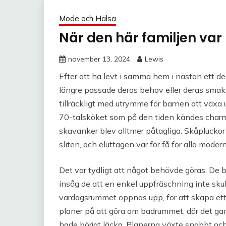
Mode och Hälsa
När den här familjen var
november 13, 2024
Lewis
Efter att ha levt i samma hem i nästan ett de
längre passade deras behov eller deras smak
tillräckligt med utrymme för barnen att växa 
70-talsköket som på den tiden kändes charmi
skavanker blev alltmer påtagliga. Skåpluckor
sliten, och eluttagen var för få för alla moder
Det var tydligt att något behövde göras. De 
insåg de att en enkel uppfräschning inte skul
vardagsrummet öppnas upp, för att skapa ett
planer på att göra om badrummet, där det gaml
hade börjat läcka. Planerna växte snabbt och