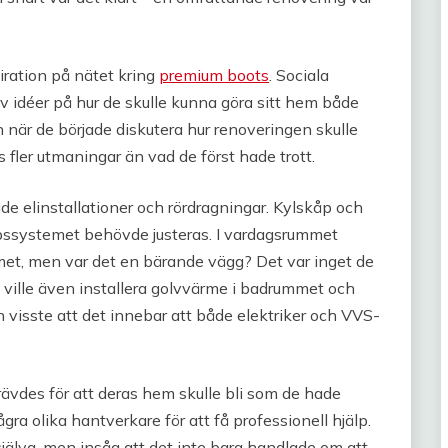
iration på nätet kring
premium boots
. Sociala
 idéer på hur de skulle kunna göra sitt hem både
n när de började diskutera hur renoveringen skulle
 fler utmaningar än vad de först hade trott.
e elinstallationer och rördragningar. Kylskåp och
oppssystemet behövde justeras. I vardagsrummet
met, men var det en bärande vägg? Det var inget de
e ville även installera golvvärme i badrummet och
n visste att det innebar att både elektriker och VVS-
vdes för att deras hem skulle bli som de hade
gra olika hantverkare för att få professionell hjälp.
själva, men insåg att det inte bara handlade om att