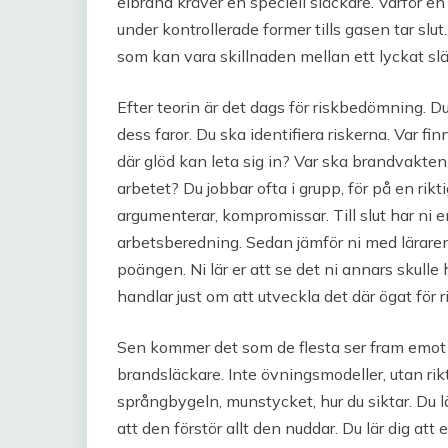
elbrand kräver en speciell släckare. Varför e
under kontrollerade former tills gasen tar slu
som kan vara skillnaden mellan ett lyckat s
Efter teorin är det dags för riskbedömning. Du
dess faror. Du ska identifiera riskerna. Var 
där glöd kan leta sig in? Var ska brandvakten
arbetet? Du jobbar ofta i grupp, för på en rikt
argumenterar, kompromissar. Till slut har n
arbetsberedning. Sedan jämför ni med lärarens
poängen. Ni lär er att se det ni annars skulle
handlar just om att utveckla det där ögat för r
Sen kommer det som de flesta ser fram emot 
brandsläckare. Inte övningsmodeller, utan rikt
språngbygeln, munstycket, hur du siktar. Du lä
att den förstör allt den nuddar. Du lär dig att 