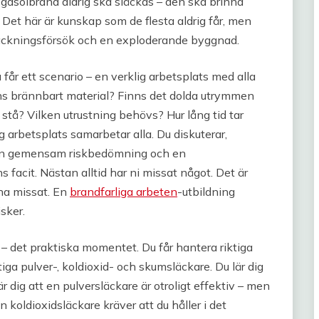
n gasolbrand aldrig ska släckas – den ska brinna
t. Det här är kunskap som de flesta aldrig får, men
läckningsförsök och en exploderande byggnad.
 får ett scenario – en verklig arbetsplats med alla
finns brännbart material? Finns det dolda utrymmen
 stå? Vilken utrustning behövs? Hur lång tid tar
ig arbetsplats samarbetar alla. Du diskuterar,
i en gemensam riskbedömning och en
 facit. Nästan alltid har ni missat något. Det är
 ha missat. En
brandfarliga arbeten
-utbildning
isker.
– det praktiska momentet. Du får hantera riktiga
iga pulver-, koldioxid- och skumsläckare. Du lär dig
r dig att en pulversläckare är otroligt effektiv – men
en koldioxidsläckare kräver att du håller i det