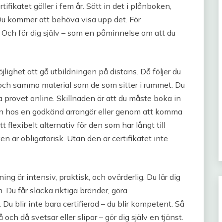
ifikatet gäller i fem år. Sätt in det i plånboken,
 Du kommer att behöva visa upp det. För
g. Och för dig själv – som en påminnelse om att du
lighet att gå utbildningen på distans. Då följer du
och samma material som de som sitter i rummet. Du
ra provet online. Skillnaden är att du måste boka in
en hos en godkänd arrangör eller genom att komma
 ett flexibelt alternativ för den som har långt till
n är obligatorisk. Utan den är certifikatet inte
g är intensiv, praktisk, och ovärderlig. Du lär dig
m. Du får släcka riktiga bränder, göra
u blir inte bara certifierad – du blir kompetent. Så
ch då svetsar eller slipar – gör dig själv en tjänst.