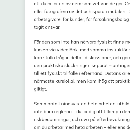
att du nu är en av dem som vet vad de gör. Cert
eller fotografera av det och spara i mobilen.
arbetsgivare, för kunder, för försäkringsbola
tagit ansvar.
För den som inte kan närvara fysiskt finns möj
kursen via videolänk, med samma instruktör 
kan ställa frågor, delta i diskussioner, och gö
den praktiska släckningen separat – anting
till ett fysiskt tillfälle i efterhand. Distans är
närmaste kurslokal, men kom ihåg att praktike
giltigt.
Sammanfattningsvis: en heta arbeten-utbildnin
inte bara reglerna – du lär dig att tillämpa de
riskbedömningar, och öva på efterbevakning. D
om du arbetar med heta arbeten – eller ens då o