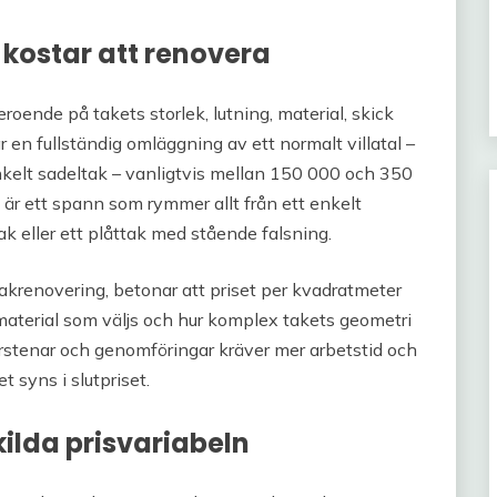
 kostar att renovera
eroende på takets storlek, lutning, material, skick
 en fullständig omläggning av ett normalt villatal –
kelt sadeltak – vanligtvis mellan 150 000 och 350
 är ett spann som rymmer allt från ett enkelt
tak eller ett plåttak med stående falsning.
akrenovering, betonar att priset per kvadratmeter
material som väljs och hur komplex takets geometri
orstenar och genomföringar kräver mer arbetstid och
t syns i slutpriset.
kilda prisvariabeln