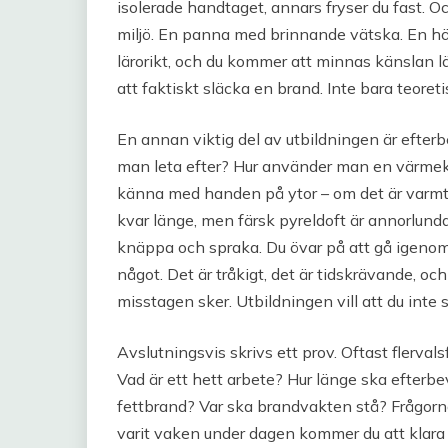
isolerade handtaget, annars fryser du fast. Oc
miljö. En panna med brinnande vätska. En hög 
lärorikt, och du kommer att minnas känslan län
att faktiskt släcka en brand. Inte bara teore
En annan viktig del av utbildningen är efte
man leta efter? Hur använder man en värmekam
känna med handen på ytor – om det är varmt, p
kvar länge, men färsk pyreldoft är annorlunda
knäppa och spraka. Du övar på att gå igenom 
något. Det är tråkigt, det är tidskrävande, och
misstagen sker. Utbildningen vill att du inte
Avslutningsvis skrivs ett prov. Oftast flervalsf
Vad är ett hett arbete? Hur länge ska efter
fettbrand? Var ska brandvakten stå? Frågorna 
varit vaken under dagen kommer du att klara d