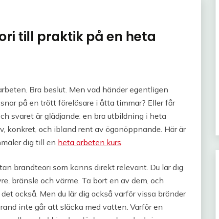
ri till praktik på en heta
 arbeten. Bra beslut. Men vad händer egentligen
ar på en trött föreläsare i åtta timmar? Eller får
ch svaret är glädjande: en bra utbildning i heta
siv, konkret, och ibland rent av ögonöppnande. Här är
mäler dig till en
heta arbeten kurs
.
utan brandteori som känns direkt relevant. Du lär dig
yre, bränsle och värme. Ta bort en av dem, och
 det också. Men du lär dig också varför vissa bränder
brand inte går att släcka med vatten. Varför en