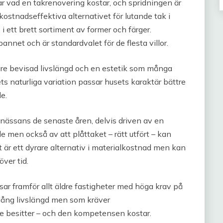
r vad en takrenovering kostar, och spridningen är
kostnadseffektiva alternativet för lutande tak i
s i ett brett sortiment av former och färger.
nnet och är standardvalet för de flesta villor.
gre bevisad livslängd och en estetik som många
lets naturliga variation passar husets karaktär bättre
e.
renässans de senaste åren, delvis driven av en
 men också av att plåttaket – rätt utfört – kan
 är ett dyrare alternativ i materialkostnad men kan
ver tid.
ssar framför allt äldre fastigheter med höga krav på
t lång livslängd men som kräver
e besitter – och den kompetensen kostar.