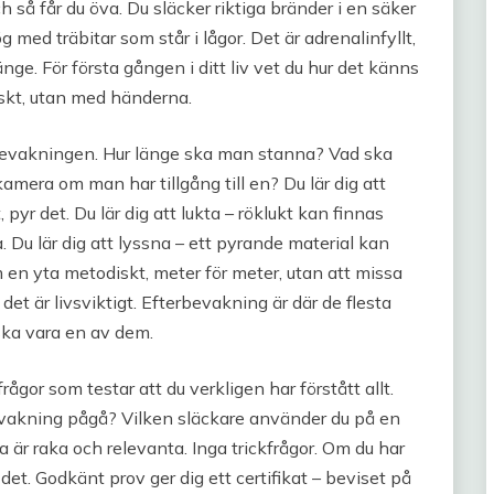
h så får du öva. Du släcker riktiga bränder i en säker
med träbitar som står i lågor. Det är adrenalinfyllt,
ge. För första gången i ditt liv vet du hur det känns
tiskt, utan med händerna.
rbevakningen. Hur länge ska man stanna? Vad ska
era om man har tillgång till en? Du lär dig att
yr det. Du lär dig att lukta – röklukt kan finnas
. Du lär dig att lyssna – ett pyrande material kan
en yta metodiskt, meter för meter, utan att missa
 det är livsviktigt. Efterbevakning är där de flesta
 ska vara en av dem.
rågor som testar att du verkligen har förstått allt.
bevakning pågå? Vilken släckare använder du på en
är raka och relevanta. Inga trickfrågor. Om du har
et. Godkänt prov ger dig ett certifikat – beviset på