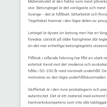
Materialvalet är den faktor som mest påverka
stor. Betongtegel är det vanligaste och mest 
Sverige – det är hållbart, lättarbetat och finn
Tegeltaket hamnar i den lägre delen av prisspa
Lertegel är dyrare än betong men har en län
föredrar, särskilt på äldre fastigheter där teg
än det mer enhetliga betongtegelets utseend
Plåttak i stående falsning har fått en stark 
estetisk trend mot det moderna och avskalade
hålla i 50–100 år med minimalt underhåll. Det
motiveras av den lägre underhållskostnaden ö
Skiffertak är i den övre priskategorin och pa
autenticitet. Det är ett material med extrem
hantverkskompetens som inte alla takläggar