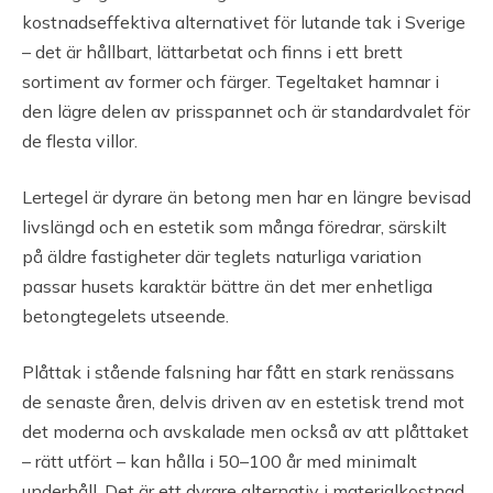
kostnadseffektiva alternativet för lutande tak i Sverige
– det är hållbart, lättarbetat och finns i ett brett
sortiment av former och färger. Tegeltaket hamnar i
den lägre delen av prisspannet och är standardvalet för
de flesta villor.
Lertegel är dyrare än betong men har en längre bevisad
livslängd och en estetik som många föredrar, särskilt
på äldre fastigheter där teglets naturliga variation
passar husets karaktär bättre än det mer enhetliga
betongtegelets utseende.
Plåttak i stående falsning har fått en stark renässans
de senaste åren, delvis driven av en estetisk trend mot
det moderna och avskalade men också av att plåttaket
– rätt utfört – kan hålla i 50–100 år med minimalt
underhåll. Det är ett dyrare alternativ i materialkostnad