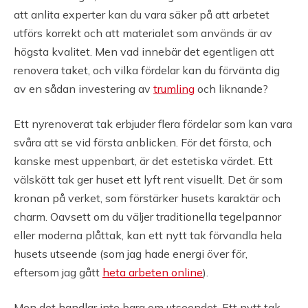
att anlita experter kan du vara säker på att arbetet
utförs korrekt och att materialet som används är av
högsta kvalitet. Men vad innebär det egentligen att
renovera taket, och vilka fördelar kan du förvänta dig
av en sådan investering av
trumling
och liknande?
Ett nyrenoverat tak erbjuder flera fördelar som kan vara
svåra att se vid första anblicken. För det första, och
kanske mest uppenbart, är det estetiska värdet. Ett
välskött tak ger huset ett lyft rent visuellt. Det är som
kronan på verket, som förstärker husets karaktär och
charm. Oavsett om du väljer traditionella tegelpannor
eller moderna plåttak, kan ett nytt tak förvandla hela
husets utseende (som jag hade energi över för,
eftersom jag gått
heta arbeten online
).
Men det handlar inte bara om utseendet. Ett nytt tak