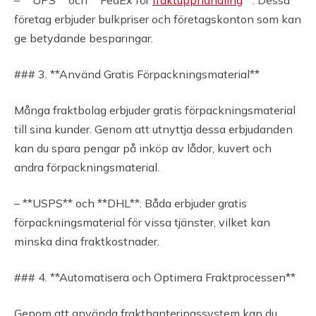
– **UPS** och **FedEx för
fraktupphandling
**: Dessa
företag erbjuder bulkpriser och företagskonton som kan
ge betydande besparingar.
### 3. **Använd Gratis Förpackningsmaterial**
Många fraktbolag erbjuder gratis förpackningsmaterial
till sina kunder. Genom att utnyttja dessa erbjudanden
kan du spara pengar på inköp av lådor, kuvert och
andra förpackningsmaterial.
– **USPS** och **DHL**: Båda erbjuder gratis
förpackningsmaterial för vissa tjänster, vilket kan
minska dina fraktkostnader.
### 4. **Automatisera och Optimera Fraktprocessen**
Genom att använda frakthanteringssystem kan du