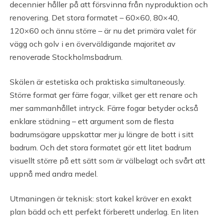
decennier håller på att försvinna från nyproduktion och
renovering. Det stora formatet – 60×60, 80×40,
120×60 och ännu större – är nu det primära valet för
vägg och golv i en överväldigande majoritet av
renoverade Stockholmsbadrum.
Skälen är estetiska och praktiska simultaneously.
Större format ger färre fogar, vilket ger ett renare och
mer sammanhållet intryck. Färre fogar betyder också
enklare städning – ett argument som de flesta
badrumsägare uppskattar mer ju längre de bott i sitt
badrum. Och det stora formatet gör ett litet badrum
visuellt större på ett sätt som är välbelagt och svårt att
uppnå med andra medel.
Utmaningen är teknisk: stort kakel kräver en exakt
plan bädd och ett perfekt förberett underlag. En liten