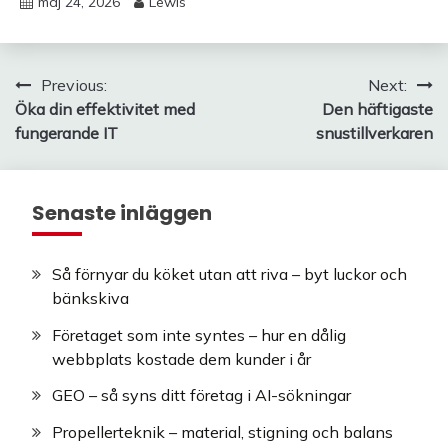
maj 24, 2026
Lewis
Inläggsnavigering
Previous:
Next:
Öka din effektivitet med
Den häftigaste
fungerande IT
snustillverkaren
Senaste inläggen
Så förnyar du köket utan att riva – byt luckor och
bänkskiva
Företaget som inte syntes – hur en dålig
webbplats kostade dem kunder i år
GEO – så syns ditt företag i AI-sökningar
Propellerteknik – material, stigning och balans