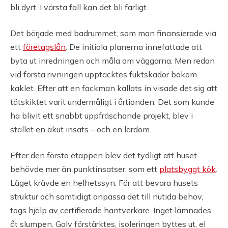
bli dyrt. I värsta fall kan det bli farligt.
Det började med badrummet, som man finansierade via
ett
företagslån
. De initiala planerna innefattade att
byta ut inredningen och måla om väggarna. Men redan
vid första rivningen upptäcktes fuktskador bakom
kaklet. Efter att en fackman kallats in visade det sig att
tätskiktet varit undermåligt i årtionden. Det som kunde
ha blivit ett snabbt uppfräschande projekt, blev i
stället en akut insats – och en lärdom.
Efter den första etappen blev det tydligt att huset
behövde mer än punktinsatser, som ett
platsbyggt kök
.
Läget krävde en helhetssyn. För att bevara husets
struktur och samtidigt anpassa det till nutida behov,
togs hjälp av certifierade hantverkare. Inget lämnades
åt slumpen. Golv förstärktes, isoleringen byttes ut, el