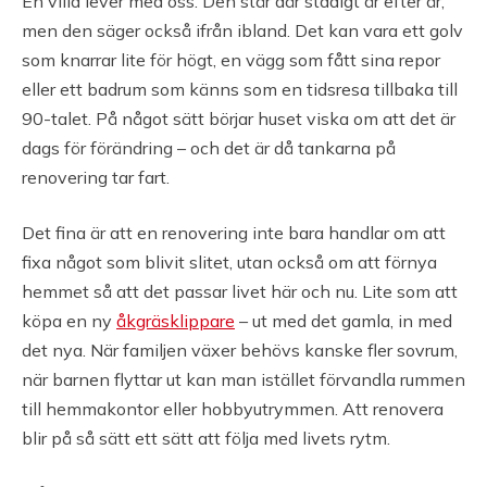
En villa lever med oss. Den står där stadigt år efter år,
men den säger också ifrån ibland. Det kan vara ett golv
som knarrar lite för högt, en vägg som fått sina repor
eller ett badrum som känns som en tidsresa tillbaka till
90-talet. På något sätt börjar huset viska om att det är
dags för förändring – och det är då tankarna på
renovering tar fart.
Det fina är att en renovering inte bara handlar om att
fixa något som blivit slitet, utan också om att förnya
hemmet så att det passar livet här och nu. Lite som att
köpa en ny
åkgräsklippare
– ut med det gamla, in med
det nya. När familjen växer behövs kanske fler sovrum,
när barnen flyttar ut kan man istället förvandla rummen
till hemmakontor eller hobbyutrymmen. Att renovera
blir på så sätt ett sätt att följa med livets rytm.