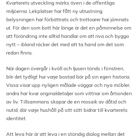
Kvarterets utveckling märks även i de offentliga
miljöerna. Lekplatser har fått ny utrustning,
belysningen har förbättrats och trottoarer har jämnats
ut. För den som bott här länge är det en påminnelse om
att förändring inte alltid handlar om att riva och bygga
nytt – ibland räcker det med att ta hand om det som
redan finns.
När dagen övergår i kväll och ljusen tänds i fönstren,
blir det tydligt hur varje bostad bär på sin egen historia.
Vissa visar upp nyligen målade väggar och nya möbler,
andra har kvar originaldetaljer som vittnar om årtionden
av liv. Tillsammans skapar de en mosaik av dåtid och
nutid, där varje hushåll på sitt sätt bidrar till kvarterets
identitet.
Att leva här är att leva i en ständig dialog mellan det