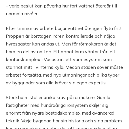
– varje beslut kan påverka hur fort vattnet återgår till
normala nivåer.
Efter timmar av arbete börjar vattnet återigen flyta fritt.
Proppen är borttagen, rören kontrollerade och nöjda
hyresgäster kan andas ut. Men för rörmokaren är det
bara en del av natten. Ett annat larm väntar från ett
kontorskomplex i Vasastan: ett värmesystem som
stannat mitt i vinterns kyla. Medan staden sover måste
arbetet fortsätta, med nya utmaningar och olika typer
av byggnader som alla kräver sin egen expertis.
Stockholm ställer unika krav på rörmokare. Gamla
fastigheter med hundraåriga rörsystem skiljer sig
enormt från nyare bostadskomplex med avancerad
teknik. Varje byggnad har sin historia och sina problem.
För en rörmokare innebär det att kunna växla mellan