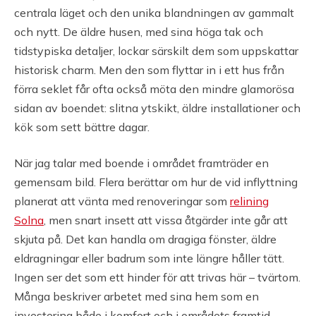
centrala läget och den unika blandningen av gammalt
och nytt. De äldre husen, med sina höga tak och
tidstypiska detaljer, lockar särskilt dem som uppskattar
historisk charm. Men den som flyttar in i ett hus från
förra seklet får ofta också möta den mindre glamorösa
sidan av boendet: slitna ytskikt, äldre installationer och
kök som sett bättre dagar.
När jag talar med boende i området framträder en
gemensam bild. Flera berättar om hur de vid inflyttning
planerat att vänta med renoveringar som
relining
Solna
, men snart insett att vissa åtgärder inte går att
skjuta på. Det kan handla om dragiga fönster, äldre
eldragningar eller badrum som inte längre håller tätt.
Ingen ser det som ett hinder för att trivas här – tvärtom.
Många beskriver arbetet med sina hem som en
investering både i komfort och i områdets framtid.