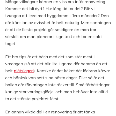
Många villaägare känner en viss oro inför renovering.
Kommer det bli dyrt? Hur lång tid tar det? Blir vi
tvungna att leva med byggdamm i flera månader? Den
där känslan av ovisshet är helt naturlig. Men sanningen
är att de flesta projekt går smidigare än man tror –
särskilt om man planerar i lugn takt och tar en sak i
taget.
Ett bra tips är att börja med det som stör mest i
vardagen (så att det blir lite lugnare där hemma än ett
helt
plåtslageri
). Kanske är det köket där lådorna kärvar
och bänkskivan sett sina bästa dagar. Eller så är det
hallen där förvaringen inte räcker till. Små förbättringar
kan ge stor vardagsglädje, och man behöver inte alltid
ta det största projektet först.
En annan viktig del i en renovering är att tänka