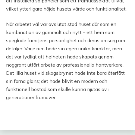
att installera solpaneler som ett framtidssäkrat tillval,
vilket ytterligare höjde husets värde och funktionalitet.
När arbetet väl var avslutat stod huset där som en
kombination av gammalt och nytt – ett hem som
speglade familjens personlighet och deras omsorg om
detaljer. Varje rum hade sin egen unika karaktär, men
det var tydligt att helheten hade skapats genom
noggrant utfört arbete av professionella hantverkare.
Det lilla huset vid skogsbrynet hade inte bara återfått
sin forna glans; det hade blivit en modern och
funktionell bostad som skulle kunna njutas av i
generationer framöver.