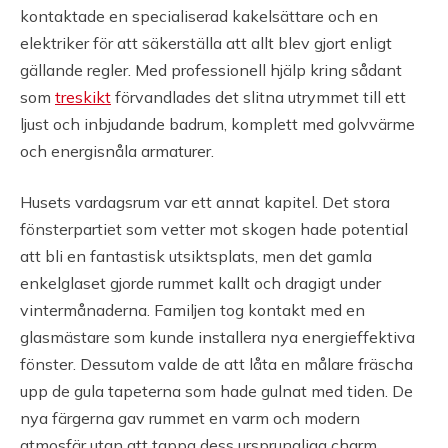
kontaktade en specialiserad kakelsättare och en
elektriker för att säkerställa att allt blev gjort enligt
gällande regler. Med professionell hjälp kring sådant
som
treskikt
förvandlades det slitna utrymmet till ett
ljust och inbjudande badrum, komplett med golvvärme
och energisnåla armaturer.
Husets vardagsrum var ett annat kapitel. Det stora
fönsterpartiet som vetter mot skogen hade potential
att bli en fantastisk utsiktsplats, men det gamla
enkelglaset gjorde rummet kallt och dragigt under
vintermånaderna. Familjen tog kontakt med en
glasmästare som kunde installera nya energieffektiva
fönster. Dessutom valde de att låta en målare fräscha
upp de gula tapeterna som hade gulnat med tiden. De
nya färgerna gav rummet en varm och modern
atmosfär utan att tappa dess ursprungliga charm.