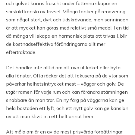
och golvet känns fräscht under fötterna skapar en
särskild känsla av trivsel. Många tänker på renovering
som något stort, dyrt och tidskrävande, men sanningen
är att mycket kan göras med relativt små medel. I en tid
då många vill skapa en harmonisk plats att trivas i, blir
de kostnadseffektiva förändringarna allt mer
eftertraktade.
Det handlar inte alltid om att riva ut köket eller byta
alla fönster. Ofta räcker det att fokusera på de ytor som
påverkar helhetsintrycket mest – väggar och golv. De
utgör ramen för varje rum och kan förändra stämningen
snabbare än man tror. En ny färg på väggarna kan ge
hela bostaden ett lyft, och ett nytt golv kan ge känslan
av att man klivit in i ett helt annat hem.
Att måla om är en av de mest prisvärda förbättringar