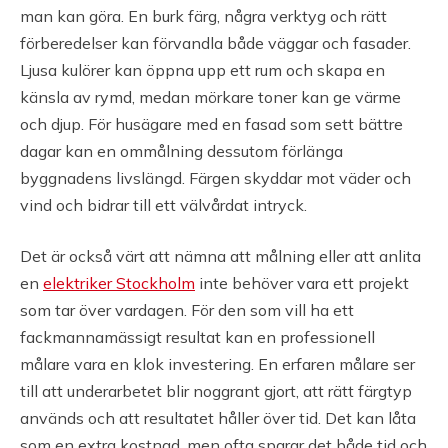
man kan göra. En burk färg, några verktyg och rätt
förberedelser kan förvandla både väggar och fasader.
Ljusa kulörer kan öppna upp ett rum och skapa en
känsla av rymd, medan mörkare toner kan ge värme
och djup. För husägare med en fasad som sett bättre
dagar kan en ommålning dessutom förlänga
byggnadens livslängd. Färgen skyddar mot väder och
vind och bidrar till ett välvårdat intryck.
Det är också värt att nämna att målning eller att anlita
en
elektriker Stockholm
inte behöver vara ett projekt
som tar över vardagen. För den som vill ha ett
fackmannamässigt resultat kan en professionell
målare vara en klok investering. En erfaren målare ser
till att underarbetet blir noggrant gjort, att rätt färgtyp
används och att resultatet håller över tid. Det kan låta
som en extra kostnad, men ofta sparar det både tid och