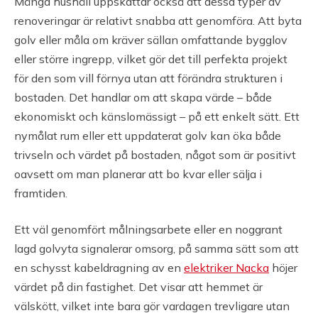
Många hushåll uppskattar också att dessa typer av
renoveringar är relativt snabba att genomföra. Att byta
golv eller måla om kräver sällan omfattande bygglov
eller större ingrepp, vilket gör det till perfekta projekt
för den som vill förnya utan att förändra strukturen i
bostaden. Det handlar om att skapa värde – både
ekonomiskt och känslomässigt – på ett enkelt sätt. Ett
nymålat rum eller ett uppdaterat golv kan öka både
trivseln och värdet på bostaden, något som är positivt
oavsett om man planerar att bo kvar eller sälja i
framtiden.
Ett väl genomfört målningsarbete eller en noggrant
lagd golvyta signalerar omsorg, på samma sätt som att
en schysst kabeldragning av en
elektriker Nacka
höjer
värdet på din fastighet. Det visar att hemmet är
välskött, vilket inte bara gör vardagen trevligare utan