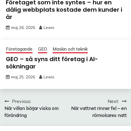
Företaget som inte syntes – hur en
dålig webbplats kostade dem kunder i
år
maj 26, 2026
Lewis
Företagande
GEO
Maskin och teknik
GEO – så syns ditt företag i AI-
sökningar
maj 25, 2026
Lewis
Inläggsnavigering
Previous:
Next:
När villan börjar viska om
När vattnet rinner fel – en
förändring
rörmokares natt